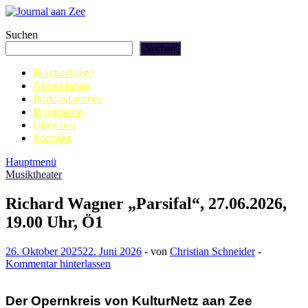
Zum
Inhalt
Journal aan Zee
Suchen
springen
Suchen
Blogbeiträge
Abonnieren
Podcastarchiv
Programm
Über uns
Kontakt
Hauptmenü
Musiktheater
Richard Wagner „Parsifal“, 27.06.2026,
19.00 Uhr, Ö1
26. Oktober 2025
22. Juni 2026
-
von
Christian Schneider
-
Kommentar hinterlassen
Der Opernkreis von KulturNetz aan Zee