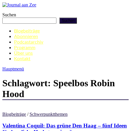
Zum
Inhalt
Journal aan Zee
Suchen
springen
Suchen
Blogbeiträge
Abonnieren
Podcastarchiv
Programm
Über uns
Kontakt
Hauptmenü
Schlagwort:
Speelbos Robin
Hood
Blogbeiträge
/
Schwerpunktthemen
Valentina Coquil: Das grüne Den Haag – fünf Ideen