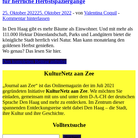
für herrliche Herbstspaziergänge
25. Oktober 2022
25. Oktober 2022
-
von
Valentina Coquil
-
Kommentar hinterlassen
In Den Haag gibt es mehr Bäume als Einwohner. Und mit mehr als
111.000 Hektar Dünenlandschaft, Parks und Landgütern bietet die
königliche Stadt herrlich viel Natur. Man kann monatelang den
goldenen Herbst genießen.
Wo genau? Das lesen Sie hier.
Valentina
Den kompletten Beitrag aufrufen
Coquil:
Das
KulturNetz aan Zee
grüne
Den
„Journal aan Zee“ ist das Onlinemagazin der im Juli 2021
Haag
gegründeten Initiative
KulturNetz aan Zee
. Wir möchten Sie
–
einladen, gemeinsam mit uns und unter dem D-A-CH der deutschen
fünf
Sprache Den Haag und mehr zu entdecken. Im Zentrum dieser
Ideen
spannenden Entdeckungsreise steht dabei Den Haag – die Stadt,
für
ihre Kultur und ihre Geschichte.
herrliche
Herbstspaziergänge
Volltextsuche
Suchen
Suchen