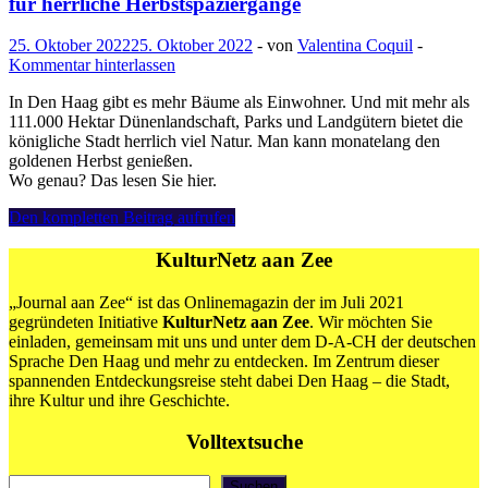
für herrliche Herbstspaziergänge
25. Oktober 2022
25. Oktober 2022
-
von
Valentina Coquil
-
Kommentar hinterlassen
In Den Haag gibt es mehr Bäume als Einwohner. Und mit mehr als
111.000 Hektar Dünenlandschaft, Parks und Landgütern bietet die
königliche Stadt herrlich viel Natur. Man kann monatelang den
goldenen Herbst genießen.
Wo genau? Das lesen Sie hier.
Valentina
Den kompletten Beitrag aufrufen
Coquil:
Das
KulturNetz aan Zee
grüne
Den
„Journal aan Zee“ ist das Onlinemagazin der im Juli 2021
Haag
gegründeten Initiative
KulturNetz aan Zee
. Wir möchten Sie
–
einladen, gemeinsam mit uns und unter dem D-A-CH der deutschen
fünf
Sprache Den Haag und mehr zu entdecken. Im Zentrum dieser
Ideen
spannenden Entdeckungsreise steht dabei Den Haag – die Stadt,
für
ihre Kultur und ihre Geschichte.
herrliche
Herbstspaziergänge
Volltextsuche
Suchen
Suchen