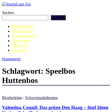
Zum
Inhalt
Journal aan Zee
Suchen
springen
Suchen
Blogbeiträge
Abonnieren
Podcastarchiv
Programm
Über uns
Kontakt
Hauptmenü
Schlagwort:
Speelbos
Huttenbos
Blogbeiträge
/
Schwerpunktthemen
Valentina Coquil: Das grüne Den Haag – fünf Ideen